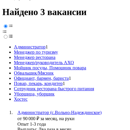
Найдено 3 вакансии
Администратор
1
Менеджер по туризму
Менеджер ресторана
Менеджер/руководитель АХО
Мойщик посуды, Помощник повара
Обвальщик/Мясник
Официант, бармен, бариста
1
Повар, пекарь, кондитер
1
Сотрудник ресторана быстрого питания
Уборщица, уборщик
Хостес
Администратор (с.Вольно-Надеждинское)
от
90 000
₽
за месяц,
на руки
Опыт 1-3 года
Выплаты: Два раза в месяц