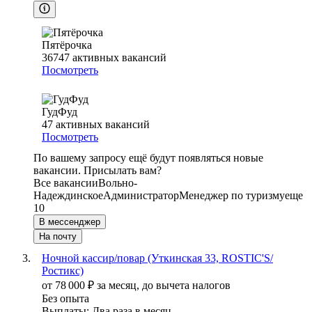
Пятёрочка
36747
активных вакансий
Посмотреть
ГудФуд
47
активных вакансий
Посмотреть
По вашему запросу ещё будут появляться новые
вакансии. Присылать вам?
Все вакансии
Вольно-
Надеждинское
Администратор
Менеджер по туризму
еще
10
В мессенджер
На почту
Ночной кассир/повар (Уткинская 33, ROSTIC'S/
Ростикс)
от
78 000
₽
за месяц,
до вычета налогов
Без опыта
Выплаты: Два раза в месяц