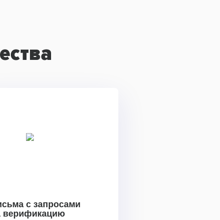
ества
исьма с запросами
а верификацию