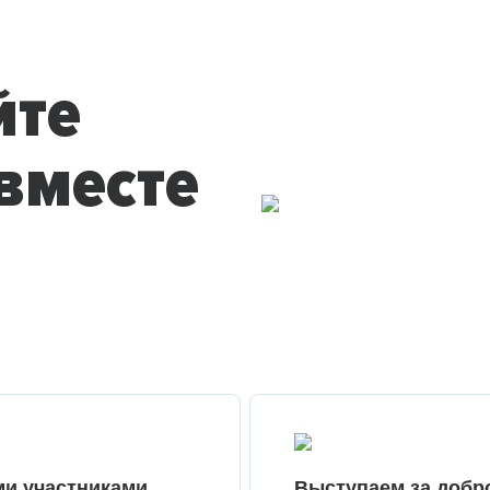
йте
вместе
ми участниками
Выступаем за добр