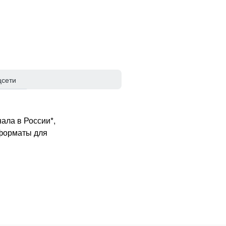
цсети
ала в России*,
 форматы для