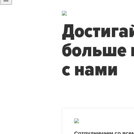
Достига
больше 
с нами
Сотрудничаем со все