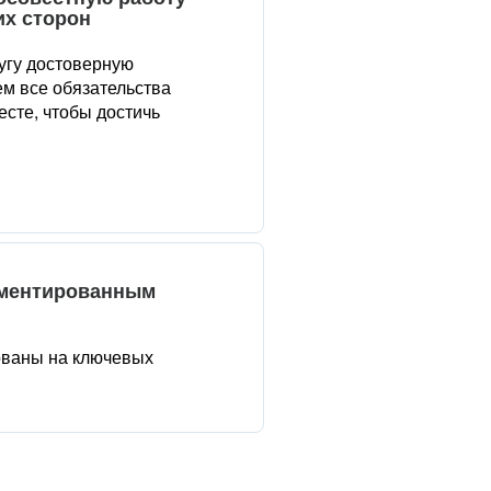
их сторон
угу достоверную
м все обязательства
сте, чтобы достичь
аментированным
ованы на ключевых