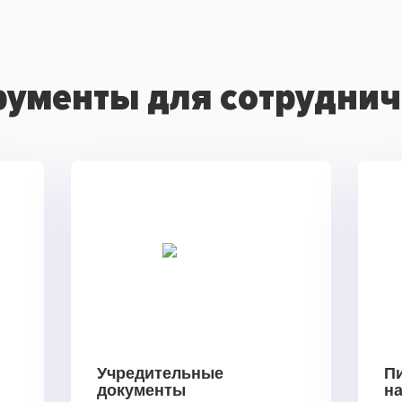
рументы для сотруднич
Учредительные
П
документы
н