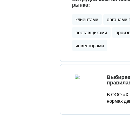
рынка:
клиентами
органами 
поставщиками
произ
инвесторами
Выбирае
правила
В ООО «Хэ
нормах де