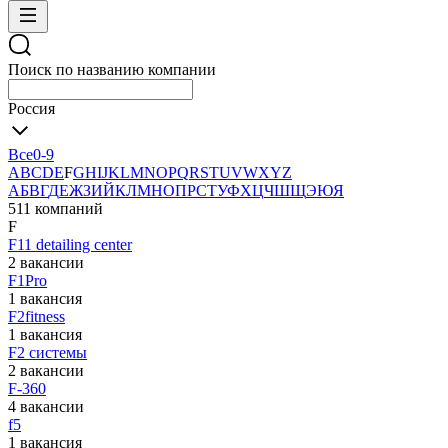
Поиск по названию компании
Россия
Все
0-9
A
B
C
D
E
F
G
H
I
J
K
L
M
N
O
P
Q
R
S
T
U
V
W
X
Y
Z
А
Б
В
Г
Д
Е
Ж
З
И
Й
К
Л
М
Н
О
П
Р
С
Т
У
Ф
Х
Ц
Ч
Ш
Щ
Э
Ю
Я
511 компаний
F
F11 detailing center
2 вакансии
F1Pro
1 вакансия
F2fitness
1 вакансия
F2 системы
2 вакансии
F-360
4 вакансии
f5
1 вакансия