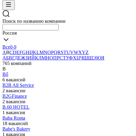
Поиск по названию компании
Россия
Все
0-9
A
B
C
D
E
F
G
H
I
J
K
L
M
N
O
P
Q
R
S
T
U
V
W
X
Y
Z
А
Б
В
Г
Д
Е
Ж
З
И
Й
К
Л
М
Н
О
П
Р
С
Т
У
Ф
Х
Ц
Ч
Ш
Щ
Э
Ю
Я
765 компаний
B
Bổ
6 вакансий
B2B All Service
2 вакансии
B2GFinance
2 вакансии
B.60 HOTEL
1 вакансия
Baba Roma
18 вакансий
Babe's Bakery
1 вакансия