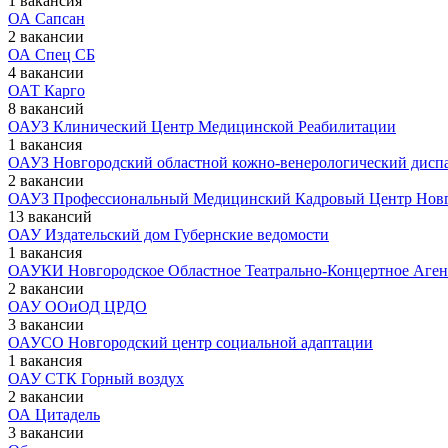
1 вакансия
ОА Сапсан
2 вакансии
ОА Спец СБ
4 вакансии
ОАТ Карго
8 вакансий
ОАУЗ Клинический Центр Медицинской Реабилитации
1 вакансия
ОАУЗ Новгородский областной кожно-венерологический дисп
2 вакансии
ОАУЗ Профессиональный Медицинский Кадровый Центр Новг
13 вакансий
ОАУ Издательский дом Губернские ведомости
1 вакансия
ОАУКИ Новгородское Областное Театрально-Концертное Аген
2 вакансии
ОАУ ООиОД ЦРДО
3 вакансии
ОАУСО Новгородский центр социальной адаптации
1 вакансия
ОАУ СТК Горный воздух
2 вакансии
ОА Цитадель
3 вакансии