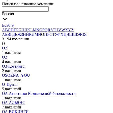
Поиск по названию компании
Россия
Все
0-9
A
B
C
D
E
F
G
H
I
J
K
L
M
N
O
P
Q
R
S
T
U
V
W
X
Y
Z
А
Б
В
Г
Д
Е
Ж
З
И
Й
К
Л
М
Н
О
П
Р
С
Т
У
Ф
Х
Ц
Ч
Ш
Щ
Э
Ю
Я
3 194 компании
О
О2
1 вакансия
О2
4 вакансии
О3-Коутингс
2 вакансии
ОSOZNA_YOU
1 вакансия
О Tigerin
5 вакансий
ОА Агентство Комплексной безопасности
1 вакансия
ОА АЛЬЯНС
7 вакансий
ОА ВИКИНГИ