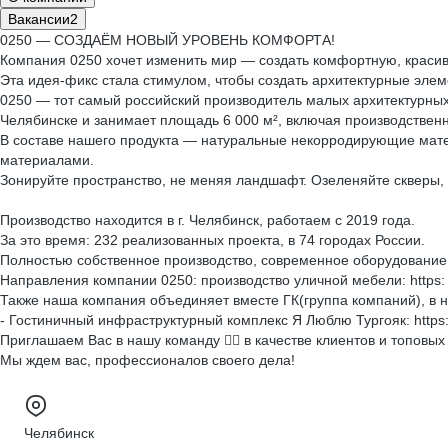
Вакансии
2
0250 — СОЗДАЁМ НОВЫЙ УРОВЕНЬ КОМФОРТА!
Компания 0250 хочет изменить мир — создать комфортную, красив
Эта идея-фикс стала стимулом, чтобы создать архитектурные элем
0250 — тот самый российский производитель малых архите
Челябинске и занимает площадь 6 000 м², включая производственн
В составе нашего продукта — натуральные некорродирующие матер
материалами.
Зонируйте пространство, не меняя ландшафт. Озеленяйте скверы,
Производство находится в г. Челябинск, работаем с 2019 года.
За это время: 232 реализованных проекта, в 74 городах России.
Полностью собственное производство, современное оборудование 
Направления компании 0250: производство уличной мебели: https: /
Также наша компания объединяет вместе ГК(группа компаний), в н
- Гостиничный инфраструктурный комплекс Я Люблю Тургояк: https:/
Приглашаем Вас в нашу команду 💁‍♀️ в качестве клиентов и топовых
Мы ждем вас, профессионалов своего дела!
Челябинск