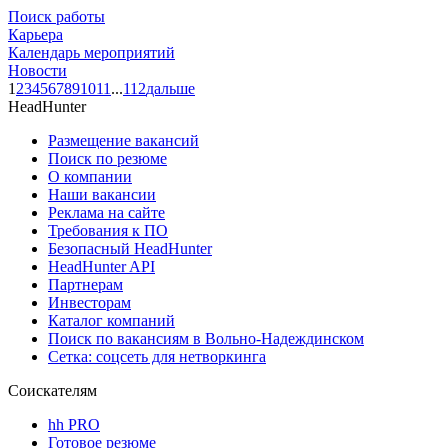
Поиск работы
Карьера
Календарь мероприятий
Новости
1
2
3
4
5
6
7
8
9
10
11
...
112
дальше
HeadHunter
Размещение вакансий
Поиск по резюме
О компании
Наши вакансии
Реклама на сайте
Требования к ПО
Безопасный HeadHunter
HeadHunter API
Партнерам
Инвесторам
Каталог компаний
Поиск по вакансиям в Вольно-Надеждинском
Сетка: соцсеть для нетворкинга
Соискателям
hh PRO
Готовое резюме