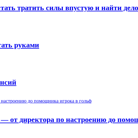
стать тратить силы впустую и найти дел
отать руками
ансий
— от директора по настроению до помощ