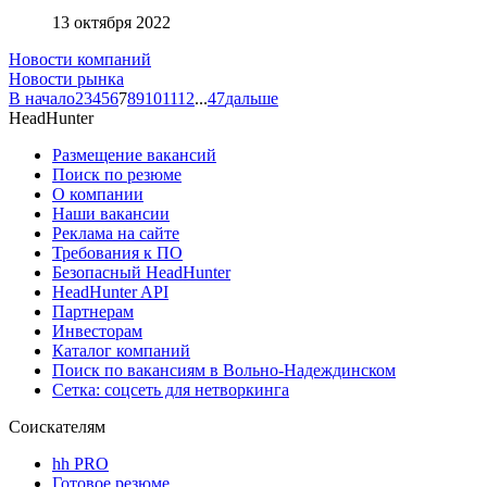
13 октября 2022
Новости компаний
Новости рынка
В начало
2
3
4
5
6
7
8
9
10
11
12
...
47
дальше
HeadHunter
Размещение вакансий
Поиск по резюме
О компании
Наши вакансии
Реклама на сайте
Требования к ПО
Безопасный HeadHunter
HeadHunter API
Партнерам
Инвесторам
Каталог компаний
Поиск по вакансиям в Вольно-Надеждинском
Сетка: соцсеть для нетворкинга
Соискателям
hh PRO
Готовое резюме