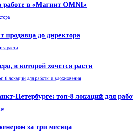
 о работе в «Магнит OMNI»
т продавца до директора
а, в которой хочется расти
нкт-Петербурге: топ-8 локаций для раб
енером за три месяца