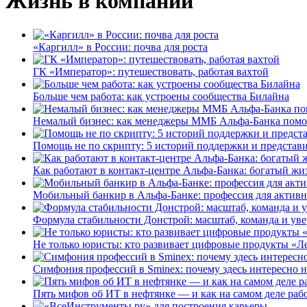
Жизнь в компании
«Каргилл» в России: почва для роста
ГК «Император»: путешествовать, работая вахтой
Больше чем работа: как устроены сообщества Билайна
Немалый бизнес: как менеджеры ММБ Альфа-Банка помо
Помощь не по скрипту: 5 историй поддержки и представ
Как работают в контакт-центре Альфа-Банка: богатый жи
Мобильный банкир в Альфа-Банке: профессия для актив
Формула стабильности Донстрой: масштаб, команда и уве
Не только юристы: кто развивает цифровые продукты «Ле
Симфония профессий в Sminex: почему здесь интересно н
Пять мифов об ИТ в нефтянке — и как на самом деле работ