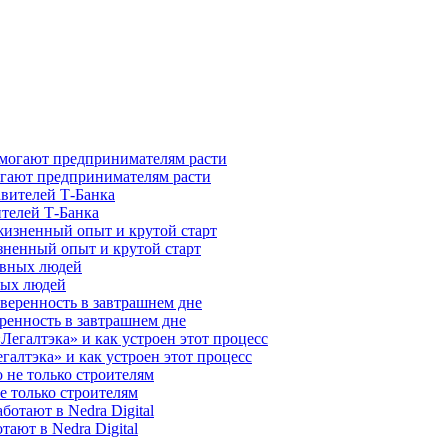
гают предпринимателям расти
ителей Т-Банка
зненный опыт и крутой старт
ных людей
ренность в завтрашнем дне
галтэка» и как устроен этот процесс
е только строителям
ают в Nedra Digital