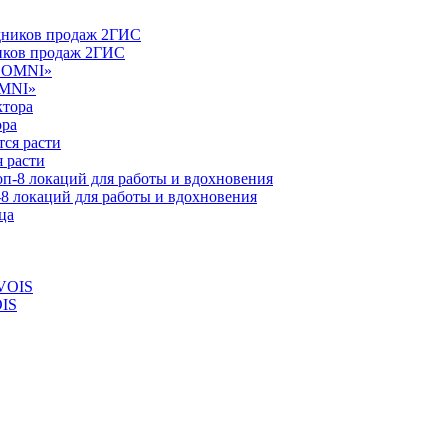
ников продаж 2ГИС
OMNI»
ора
 расти
-8 локаций для работы и вдохновения
OIS