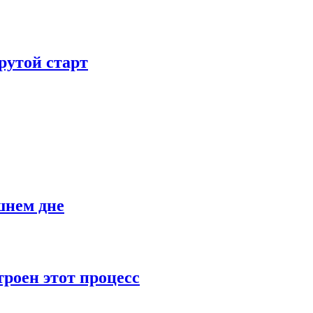
рутой старт
шнем дне
роен этот процесс