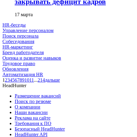
закрывать дефицит кадров
17 марта
HR-беседы
Управление персоналом
Поиск персонала
Собеседования
HR-маркетинг
Бренд работодателя
Оценка и развитие навыков
Трудовое право
Обновления
Автоматизация HR
1
2
3
4
5
6
7
8
9
10
11
...
214
дальше
HeadHunter
Размещение вакансий
Поиск по резюме
О компании
Наши вакансии
Реклама на сайте
Требования к ПО
Безопасный HeadHunter
HeadHunter API