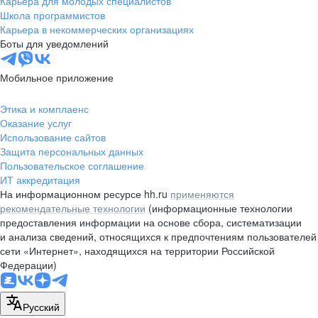
Карьера для молодых специалистов
pr@nsk.hh.ru
Школа программистов
Карьера в некоммерческих организациях
Минск
Боты для уведомлений
пр-т Дзержинского, д. 57,
10 этаж, помещение 45-1
Мобильное приложение
+375 (17)
336-03-02
Этика и комплаенс
pr@rabota.by
Оказание услуг
Использование сайтов
Алматы
Защита персональных данных
Пользовательское соглашение
пр. Абая, д. 151, БЦ Алатау,
ИТ аккредитация
12 этаж, офис 1209
На информационном ресурсе hh.ru
применяются
+7 727 232-13-13
рекомендательные технологии
(информационные технологии
pr@headhunter.com.kz
предоставления информации на основе сбора, систематизации
и анализа сведений, относящихся к предпочтениям пользователей
сети «Интернет», находящихся на территории Российской
Федерации)
Русский