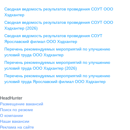
Сводная ведомость результатов проведения СОУТ ООО
Воронеж
Хэдхантер
Сводная ведомость результатов проведения СОУТ ООО
ул. Комиссаржевской, д. 10,
Хэдхантер (2026)
офис 1212
Сводная ведомость результатов проведения СОУТ
+7 473 280-05-05
Ярославский филиал ООО Хэдхантер
pr@vrn.hh.ru
Перечень рекомендуемых мероприятий по улучшению
условий труда ООО Хэдхантер
Казань
Перечень рекомендуемых мероприятий по улучшению
ул. Спартаковская, д. 2А, этаж 3,
условий труда ООО Хэдхантер (2026)
помещение 15
Перечень рекомендуемых мероприятий по улучшению
условий труда Ярославский филиал ООО Хэдхантер
+7 843 212-12-50
pr@kzn.hh.ru
HeadHunter
Размещение вакансий
Екатеринбург
Поиск по резюме
ул. Боевых Дружин, стр. 20,
О компании
5 этаж, офис 505, 521
Наши вакансии
Реклама на сайте
+7 343 226-79-99