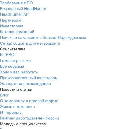
Требования к ПО
pr@ural.hh.ru
Безопасный HeadHunter
HeadHunter API
Краснодар
Партнерам
Инвесторам
ул. Янковского, д. 169, 7 этаж,
Каталог компаний
706 каб.
Поиск по вакансиям в Вольно-Надеждинском
+7 861 205-55-57
Сетка: соцсеть для нетворкинга
pr@krd.hh.ru
Соискателям
hh PRO
Готовое резюме
Владивосток
Все сервисы
пер. Ланинский д. 4, офис 3.4
Хочу у вас работать
Производственный календарь
+7 423 202-33-28
Экспертная рекомендация
pr@dv.hh.ru
Новости и статьи
Блог
Новосибирск
О компаниях в игровой форме
Жизнь в компании
ул. Большевистская, д. 35,
ИТ-проекты
помещение 21
Рейтинг работодателей России
+7 383 207-94-64
Молодым специалистам