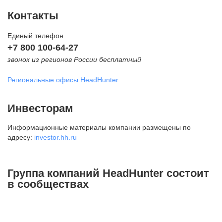
Контакты
Единый телефон
+7 800 100-64-27
звонок из регионов России бесплатный
Региональные офисы HeadHunter
Москва
Инвесторам
внутригородская территория
Информационные материалы компании размещены по
Муниципальный округ Тверской,
адресу:
investor.hh.ru
2-я Брестская ул., д. 48,
помещение 25
+7 495 974-64-27
Группа компаний HeadHunter состоит
+7 495 980-64-27
в сообществах
+7 495 134-92-24
press@hh.ru