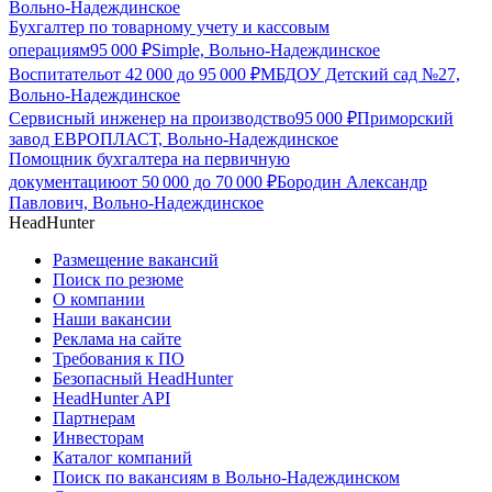
Вольно-Надеждинское
Бухгалтер по товарному учету и кассовым
операциям
95 000
₽
Simple, Вольно-Надеждинское
Воспитатель
от
42 000
до
95 000
₽
МБДОУ Детский сад №27,
Вольно-Надеждинское
Сервисный инженер на производство
95 000
₽
Приморский
завод ЕВРОПЛАСТ, Вольно-Надеждинское
Помощник бухгалтера на первичную
документацию
от
50 000
до
70 000
₽
Бородин Александр
Павлович, Вольно-Надеждинское
HeadHunter
Размещение вакансий
Поиск по резюме
О компании
Наши вакансии
Реклама на сайте
Требования к ПО
Безопасный HeadHunter
HeadHunter API
Партнерам
Инвесторам
Каталог компаний
Поиск по вакансиям в Вольно-Надеждинском