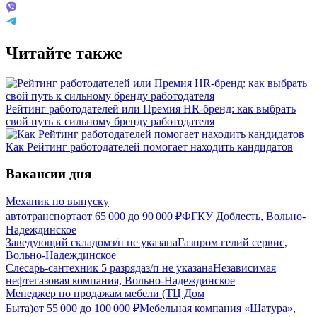
Читайте также
Рейтинг работодателей или Премия HR-бренд: как выбрать
свой путь к сильному бренду работодателя
Как Рейтинг работодателей помогает находить кандидатов
Вакансии дня
Механик по выпуску
автотранспорта
от
65 000
до
90 000
₽
ФГКУ Доблесть, Вольно-
Надеждинское
Заведующий складом
з/п не указана
Газпром гелий сервис,
Вольно-Надеждинское
Слесарь-сантехник 5 разряда
з/п не указана
Независимая
нефтегазовая компания, Вольно-Надеждинское
Менеджер по продажам мебели (ТЦ Дом
Быта)
от
55 000
до
100 000
₽
Мебельная компания «Шатура»,